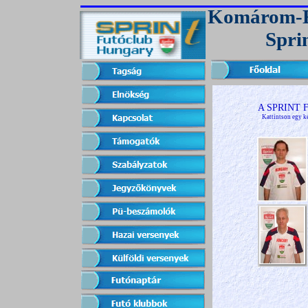
Komárom-E
Spri